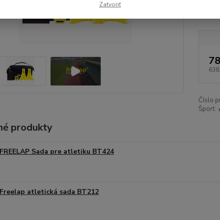
Zatvoriť
okamži
78
638
Číslo p
Šport:
é produkty
FREELAP Sada pre atletiku BT424
Freelap atletická sada BT212