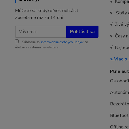
√
Kompak
Môžete sa kedykoľvek odhlásiť.
√
Stály a
Zasielame raz za 14 dní.
√
Živé vý
Prihlásiť sa
√
Časy n
Súhlasím so
spracovaním osobných údajov
za
√
Najlepš
účelom zasielania newslettera.
> Viac o
Plne au
Osloboďte
Autonóm
Bezdrôt
Bluetoot
Offline r