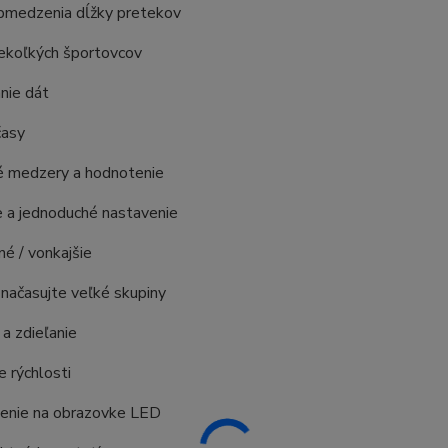
medzenia dĺžky pretekov
koľkých športovcov
nie dát
časy
 medzery a hodnotenie
a jednoduché nastavenie
é / vonkajšie
ačasujte veľké skupiny
a zdieľanie
 rýchlosti
enie na obrazovke LED