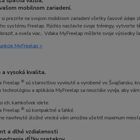
á spätná väzba,
 vašom mobilnom zariadení.
si prezrite na svojom mobilnom zariadení všetky časové údaje 
ho systému Freelap. Rýchlo nastavte svoje tréningy, vytvorte tím
braziť, a oveľa viac... Vďaka MyFreelap môžete svoje výsledky ľa
funkcie MyFreelap >
 a vysoká kvalita.
®
ia Freelap
sú starostlivo vyvinuté a vyrobené vo Švajčiarsku, k
 technológiou a aplikácia MyFreelap sa neustále vyvíja, aby vám 
si ich, kamkoľvek idete.
®
ia Freelap
sú kompaktné a ľahké.
e navrhnuté úložné vrecká vám umožnia ušetriť maximum miesta
int a dlhé vzdialenosti
edzenia dĺžky pretekov.