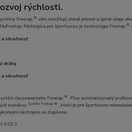
rozvoj rýchlosti.
®
ystémy Freelap
vám umožňujú získať presné a úplné údaje ok
.
®
e MyFreelap
Motivujúca pre športovcov je technológia Freelap
s
 a obratnosť
á dráha
 a obratnosť
® .
systém časovania behu Freelap
Plne automatizovaný profesio
Systém Freelap ®
ých scenárov.
, ktorý je pre športovcov mimoriadn
výkonným nástrojom na zlepšenie.
ť 0,02 s