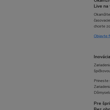
Okamžit
Live na
Okamžite 
časovacie
chcete zo
Objavte 
Inovácia
Zariaden
špičkovou
Prineste 
Zariaden
Dômyseln
Pre špr
Bez obm