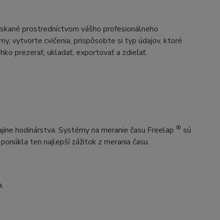
získané prostredníctvom vášho profesionálneho
y, vytvorte cvičenia, prispôsobte si typ údajov, ktoré
hko prezerať, ukladať, exportovať a zdieľať.
®
rajine hodinárstva. Systémy na meranie času Freelap
sú
ponúkla ten najlepší zážitok z merania času.
.