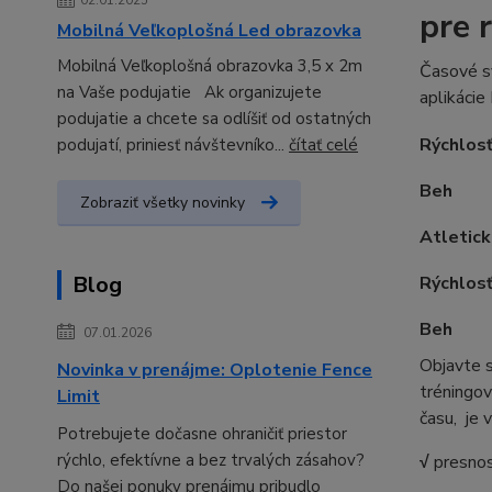
02.01.2025
pre 
Mobilná Veľkoplošná Led obrazovka
Mobilná Veľkoplošná obrazovka 3,5 x 2m
Časové s
na Vaše podujatie Ak organizujete
aplikáci
podujatie a chcete sa odlíšiť od ostatných
Rýchlosť
podujatí, priniesť návštevníko...
čítať celé
Beh
Zobraziť všetky novinky
Atletick
Blog
Rýchlosť
Beh
07.01.2026
Objavte 
Novinka v prenájme: Oplotenie Fence
tréningov
Limit
času, je 
Potrebujete dočasne ohraničiť priestor
rýchlo, efektívne a bez trvalých zásahov?
√
presnos
Do našej ponuky prenájmu pribudlo