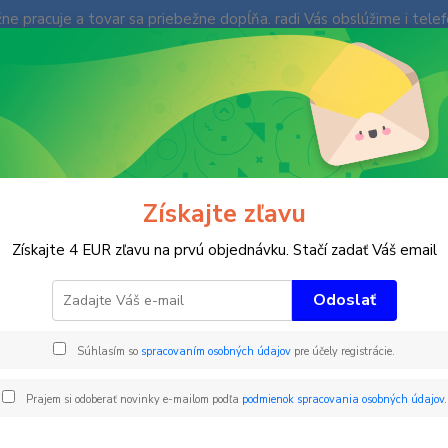
e pracuje a tovar sa priebežne dopĺňa. radi Vás obslúžime i tele
enky
Fotogaléria
Ochrana súkromia
Kontakty
Blog
Neviet
Hľadať
+421
(Po-Pi
Časomiery
Tréningové časomiery
FREELAP Sada pre atletiku BT112
Získajte zľavu
LAP Sada pre atletiku BT112 -
Získajte 4 EUR zľavu na prvú objednávku. Stačí zadať Váš email
Odoslať
FREE
Súhlasím so
spracovaním osobných údajov
pre účely registrácie.
Atletic
čip Fx
Prajem si odoberať novinky e-mailom podľa
podmienok spracovania osobných údajov
.
Elektr
systém