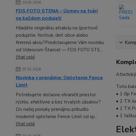
18.05.2026
FDS FOTO STENA – Úsmev na tvári
na každom podujatí
Hľadáte originálnu atrakciu na športové
podujatie, festival, deň obce alebo
Kompl
firemnú akciu?Predstavujeme Vám novinku
od Videocom Štancel — FDS FOTO STE...
čítať celé
Komple
07.01.2026
Atletický
Novinka v prenájme: Oplotenie Fence
Limit
Toto bale
• 1 čip F
Potrebujete dočasne ohraničiť priestor
• 2 TX Ju
rýchlo, efektívne a bez trvalých zásahov?
• 1 TX P
Do našej ponuky prenájmu pribudlo
• 1 tašk
moderné oplotenie Fence Limit od sp...
čítať celé
Ele