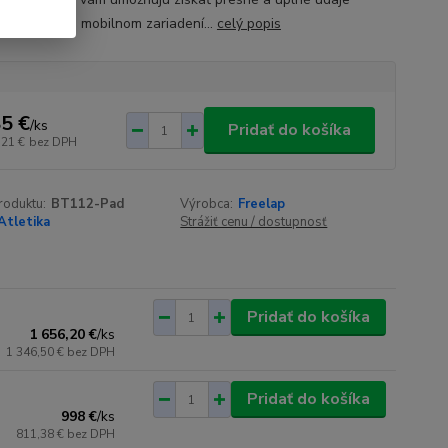
te na vašom mobilnom zariadení...
celý popis
5 €
/
ks
Pridať do košíka
,21 €
bez DPH
roduktu:
BT112-Pad
Výrobca:
Freelap
Atletika
Strážiť cenu / dostupnosť
Pridať do košíka
1 656,20 €
/
ks
1 346,50 €
bez DPH
Pridať do košíka
998 €
/
ks
811,38 €
bez DPH