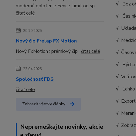
√
Bez ob
moderné oplotenie Fence Limit od sp...
čítať celé
√
Čas nie
√
Uklada
29.10.2025
√
Medzi
Nový čip Frelap FX Motion
Nový FxMotion : prémiový čip.
čítať celé
√
Časové
√
Rýchle 
23.04.2025
√
Vnútorn
Spoločnosť FDS
√
Ľahko n
čítať celé
√
Export 
Zobraziť všetky články
√
Meranie
√
Zobraz
Nepremeškajte novinky, akcie
a zľavy!