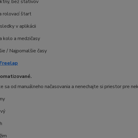
tný, bez statívov
 rolovací štart
sledky v aplikácii
a kolo a medzičasy
ie / Najpomalšie časy
 Freelap
tomatizované.
 sa od manuálneho načasovania a nenechajte si priestor pre ne
ny
ový
h
ežim