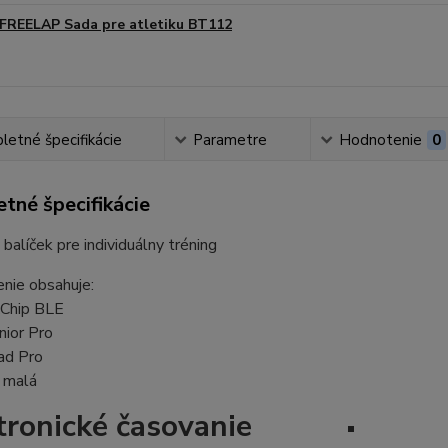
FREELAP Sada pre atletiku BT112
etné špecifikácie
Parametre
Hodnotenie
0
tné špecifikácie
 balíček pre individuálny tréning
nie obsahuje:
xChip BLE
nior Pro
ad Pro
u malá
ktronické časovanie