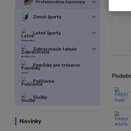
Profesionálne časomiery
Zimné športy
Letné športy
Zobrazovacie tabule
Pomôcky pre trénerov
Podobn
Požičovňa
Služby
Novinky